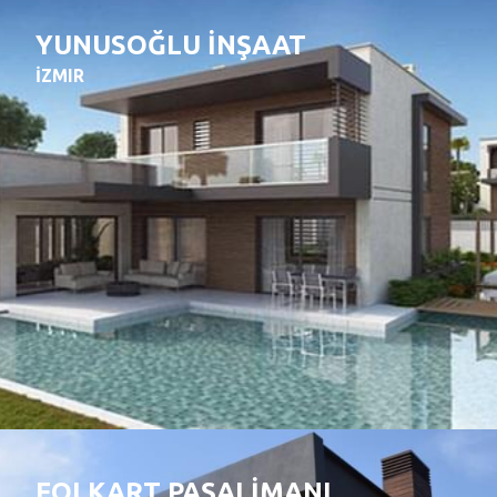
YUNUSOĞLU İNŞAAT
İZMIR
FOLKART PAŞALİMANI