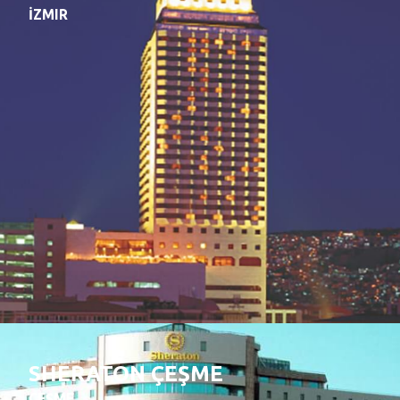
İZMIR
SHERATON ÇEŞME
ÇEŞME