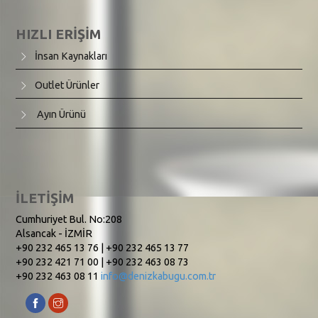
HIZLI ERİŞİM
İnsan Kaynakları
Outlet Ürünler
Ayın Ürünü
İLETİŞİM
Cumhuriyet Bul. No:208
Alsancak - İZMİR
+90 232 465 13 76 | +90 232 465 13 77
+90 232 421 71 00 | +90 232 463 08 73
+90 232 463 08 11
info@denizkabugu.com.tr