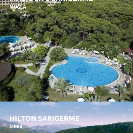
MUĞLA
HILTON SARIGERME
İZMIR