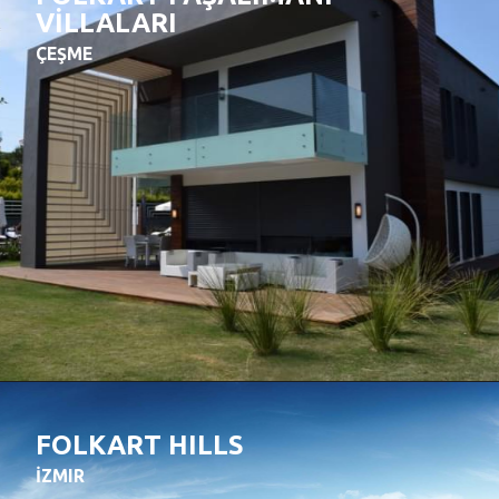
VİLLALARI
ÇEŞME
FOLKART HILLS
İZMIR