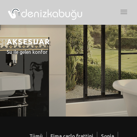
Açılır
Menü
AKSESUAR
Su ile gelen konfor
Tümü
Fima carlo frattini
Sonia