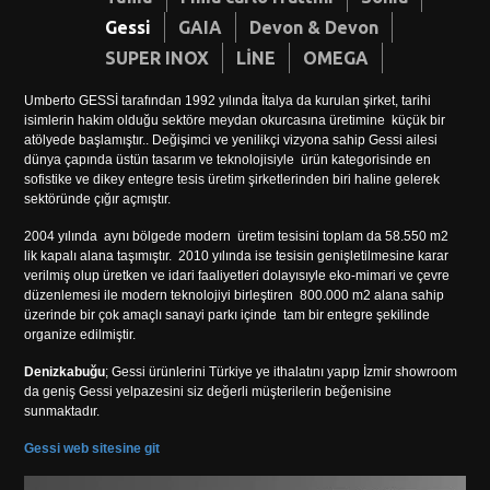
Gessi
GAIA
Devon & Devon
SUPER INOX
LİNE
OMEGA
Umberto GESSİ tarafından 1992 yılında İtalya da kurulan şirket, tarihi
isimlerin hakim olduğu sektöre meydan okurcasına üretimine küçük bir
atölyede başlamıştır.. Değişimci ve yenilikçi vizyona sahip Gessi ailesi
dünya çapında üstün tasarım ve teknolojisiyle ürün kategorisinde en
sofistike ve dikey entegre tesis üretim şirketlerinden biri haline gelerek
sektöründe çığır açmıştır.
2004 yılında aynı bölgede modern üretim tesisini toplam da 58.550 m2
lik kapalı alana taşımıştır. 2010 yılında ise tesisin genişletilmesine karar
verilmiş olup üretken ve idari faaliyetleri dolayısıyle eko-mimari ve çevre
düzenlemesi ile modern teknolojiyi birleştiren 800.000 m2 alana sahip
üzerinde bir çok amaçlı sanayi parkı içinde tam bir entegre şekilinde
organize edilmiştir.
Denizkabuğu
; Gessi ürünlerini Türkiye ye ithalatını yapıp İzmir showroom
da geniş Gessi yelpazesini siz değerli müşterilerin beğenisine
sunmaktadır.
Gessi web sitesine git